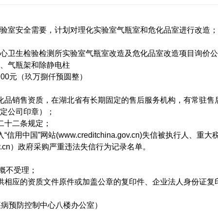
验室安全
需要，计划
对理化实验室气瓶室和危化品室进行改造
；
心
卫生检验检测所实验室气瓶室改造及危化品室改造项目
询价公
、气瓶架和除静电柱
.00
元
（
玖万捌仟预圆整）
化品销售资质，在湖北省有长期固定的售后服务机构，有常驻售
定公司印章）；
二十二条规定；
中国”网站(www.creditchina.gov.cn)失信被执行
gov.cn）政府采购严重违法失信行为记录名单。
概不受理；
供相应的资质文件原件或加盖公章的复印件、企业法人身份证复
疾病预防控制中心
八
楼办公室）