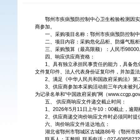
鄂州市疾病预防控制中心
卫生检验检测因实
商参加。
一、采购项目名称：鄂州市疾病预防控制中
二、项目内容：
采购危化品柜、防爆气瓶柜
三、采购预算（最高限额）：人民币
98000
四、响应供应商资格：
1、具有独立承担民事责任的能力，具备危
文件复印件、法人代表身份证复印件，并加盖法
2、满足《中华人民共和国政府采购法》第
3、供应商参加本采购活动前三年内未被列入“信用
为记录名单和“中国政府采购”网（www.ccgp.
五、 供应商响应文件递交截止时间：
1、202
6
年
5
月
11
日
上
午1
0
：
0
0截止，逾期
2、供应商递交询价响应文件时必须同时提
六、询价响应文件送达地点：
湖北省鄂州市鄂城区古城路86号（鄂州市
联系人：
王黎明
联系电话：027-60858
232