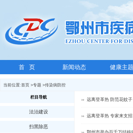
首 页
新闻动态
健康主
当前位置:
首页
>
专题
>
传染病防控
栏目导航
远离登革热 防范花蚊子
››
法治建设
远离登革热 专家来支招
››
扫黑除恶
鄂州市举办百千万结核
››