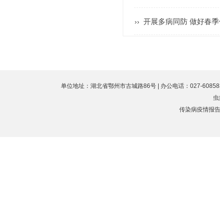
开展多病同防 做好春
››
单位地址：湖北省鄂州市古城路86号 | 办公电话：027-60858323 
虫
传染病疫情报告值班